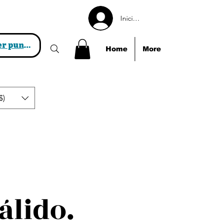
Iniciar sesión
Ver puntos
Home
More
$)
álido.