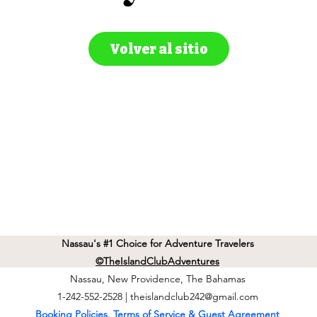
Volver al sitio
Nassau's #1 Choice for Adventure Travelers
©TheIslandClubAdventures
Nassau, New Providence, The Bahamas
1-242-552-2528 |
theislandclub242@gmail.com
Booking Policies, Terms of Service & Guest Agreement