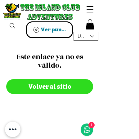
The Island Club
The Island Club
Adventures
Adventures
Ver puntos
USD ($)
Este enlace ya no es
válido.
Volver al sitio
1