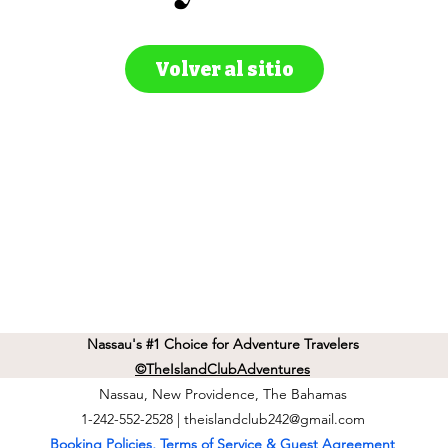
Volver al sitio
Nassau's #1 Choice for Adventure Travelers
©TheIslandClubAdventures
Nassau, New Providence, The Bahamas
1-242-552-2528 |
theislandclub242@gmail.com
Booking Policies, Terms of Service & Guest Agreement