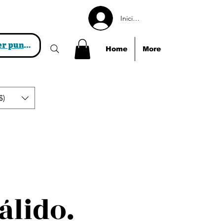
Iniciar sesión
Ver puntos
Home
More
$)
álido.