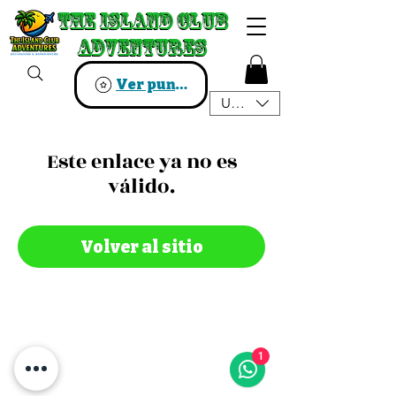
The Island Club
The Island Club
Adventures
Adventures
Ver puntos
USD ($)
Este enlace ya no es
válido.
Volver al sitio
1