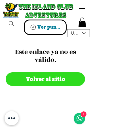
The Island Club
The Island Club
Adventures
Adventures
Ver puntos
USD ($)
Este enlace ya no es
válido.
Volver al sitio
1