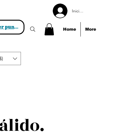
Iniciar sesión
Ver puntos
Home
More
$)
álido.