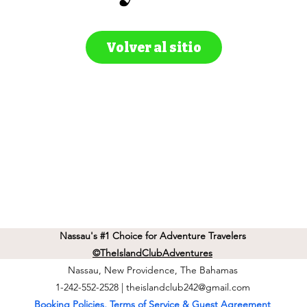
Volver al sitio
Nassau's #1 Choice for Adventure Travelers
©TheIslandClubAdventures
Nassau, New Providence, The Bahamas
1-242-552-2528 |
theislandclub242@gmail.com
Booking Policies, Terms of Service & Guest Agreement