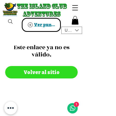
The Island Club
The Island Club
Adventures
Adventures
Ver puntos
USD ($)
Este enlace ya no es
válido.
Volver al sitio
1