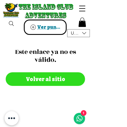
The Island Club
The Island Club
Adventures
Adventures
Ver puntos
USD ($)
Este enlace ya no es
válido.
Volver al sitio
1