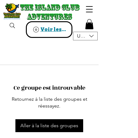
The Island Club
The Island Club
Adventures
Adventures
Voir les points
USD ($)
Ce groupe est introuvable
Retournez à la liste des groupes et
réessayez.
Aller à la liste des groupes