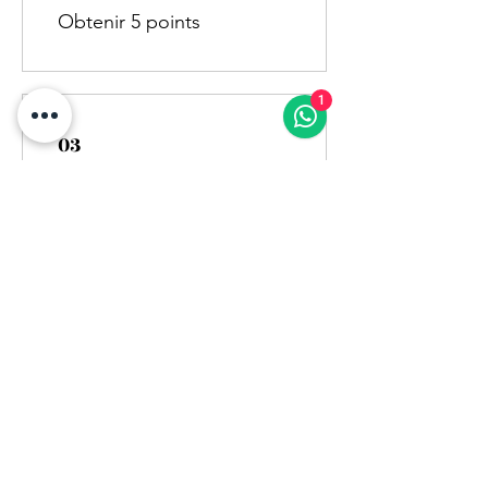
Obtenir 5 points
1
03
Utiliser des
récompenses
Flexible reward
10 points = 1 $US de
réduction
10% off all events
10 points = 10 % de